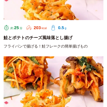
25
203
0.5
約
分
kcal
g
鮭とポテトのチーズ風味落とし揚げ
フライパンで揚げる！鮭フレークの簡単揚げもの