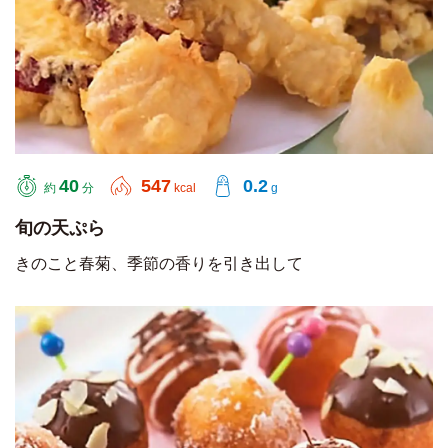
40
547
0.2
約
分
kcal
g
旬の天ぷら
きのこと春菊、季節の香りを引き出して