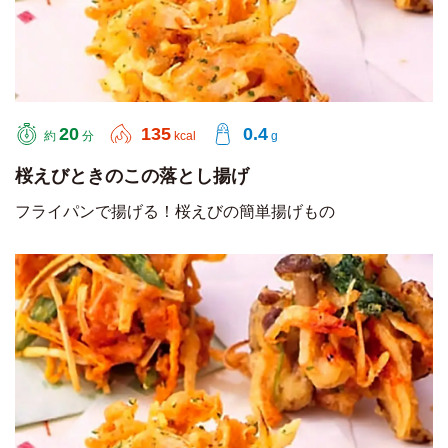
20
135
0.4
約
分
kcal
g
桜えびときのこの落とし揚げ
フライパンで揚げる！桜えびの簡単揚げもの