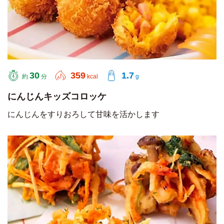
30
359
1.7
約
分
kcal
g
にんじんキッズコロッケ
にんじんをすりおろして甘味を活かします