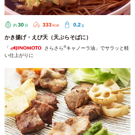
30
333
0.2
約
分
kcal
g
かき揚げ・えび天（天ぷらそばに）
®
「
さらさら
キャノーラ油」でサラッと軽
い仕上がりに
AJINOMOTO