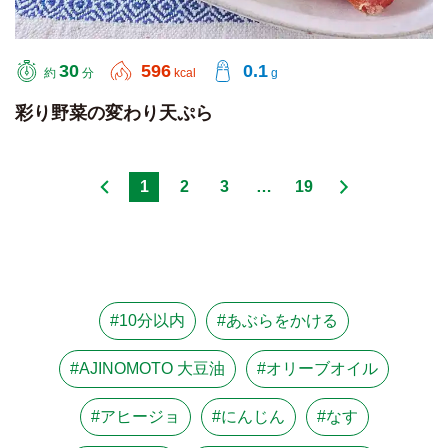
30
596
0.1
約
分
kcal
g
彩り野菜の変わり天ぷら
1
2
3
…
19
#10分以内
#あぶらをかける
#AJINOMOTO 大豆油
#オリーブオイル
#アヒージョ
#にんじん
#なす