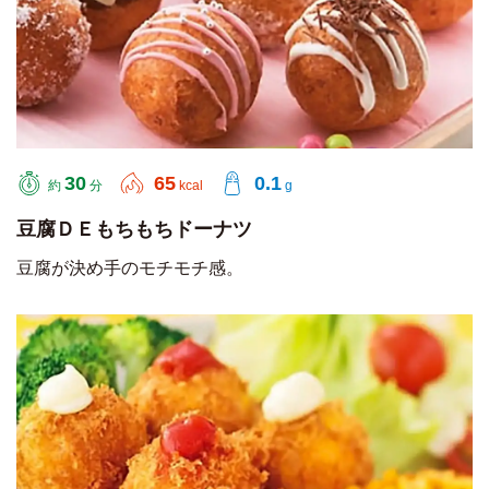
30
65
0.1
約
分
kcal
g
豆腐ＤＥもちもちドーナツ
豆腐が決め手のモチモチ感。