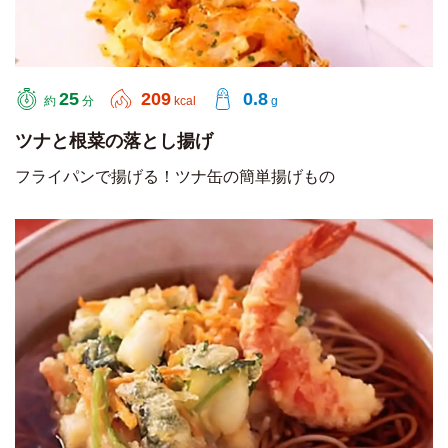
25
209
0.8
約
分
kcal
g
ツナと根菜の落とし揚げ
フライパンで揚げる！ツナ缶の簡単揚げもの