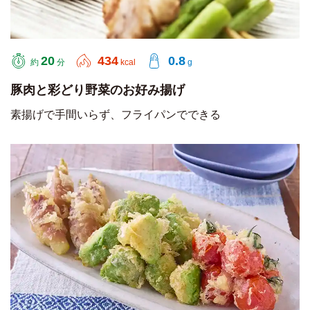
20
434
0.8
約
分
kcal
g
豚肉と彩どり野菜のお好み揚げ
素揚げで手間いらず、フライパンでできる