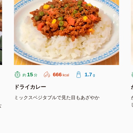
15
666
1.7
約
分
kcal
g
ドライカレー
ミックスベジタブルで見た目もあざやか
な