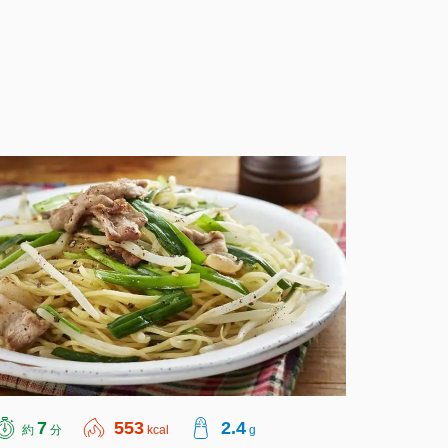
7
553
2.4
約
分
kcal
g