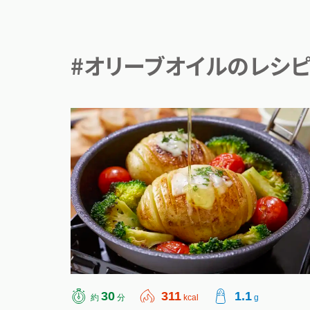
#オリーブオイルのレシ
30
311
1.1
約
分
kcal
g