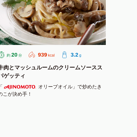
20
939
3.2
約
分
kcal
g
牛肉とマッシュルームのクリームソースス
パゲッティ
「
オリーブオイル」で炒めたき
のこが決め手！
AJINOMOTO