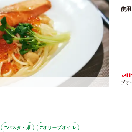
使用
ブオ
AJI
#パスタ・麺
#オリーブオイル