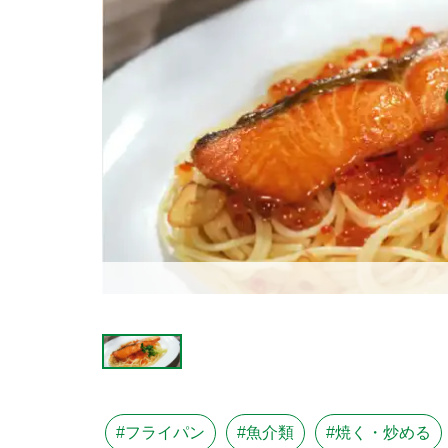
#フライパン
#魚介類
#焼く・炒める