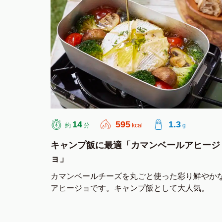
14
595
1.3
約
分
kcal
g
キャンプ飯に最適「カマンベールアヒージ
ョ」
カマンベールチーズを丸ごと使った彩り鮮やか
アヒージョです。キャンプ飯として大人気。