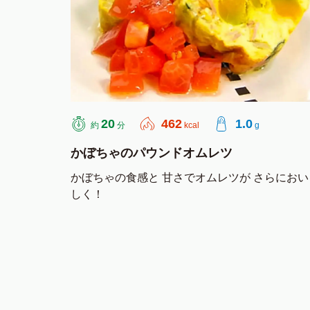
20
462
1.0
約
分
kcal
g
かぼちゃのパウンドオムレツ
かぼちゃの食感と 甘さでオムレツが さらにおい
しく！