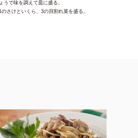
ょうで味を調えて皿に盛る。
1のさけといくら、3の貝割れ菜を盛る。