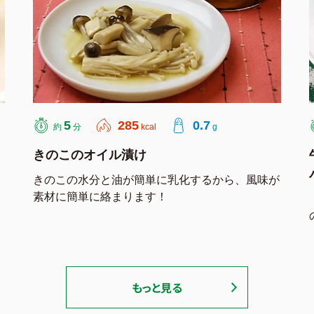
5
285
0.7
約
分
kcal
g
きのこのオイル漬け
きのこの水分と油が簡単に乳化するから、風味が
素材に簡単に絡まります！
もっと見る