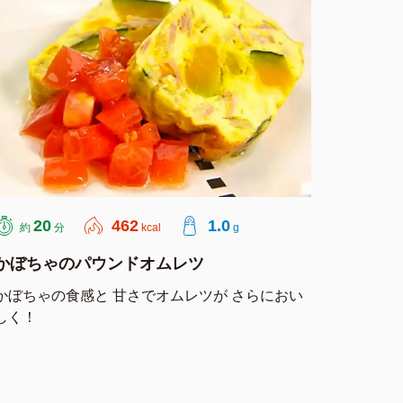
20
462
1.0
約
分
kcal
g
かぼちゃのパウンドオムレツ
かぼちゃの食感と 甘さでオムレツが さらにおい
しく！