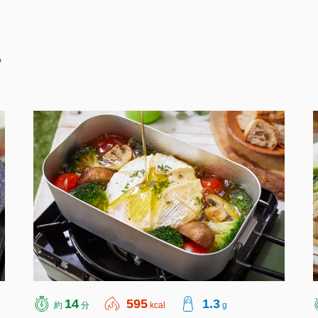
ピ
14
595
1.3
約
分
kcal
g