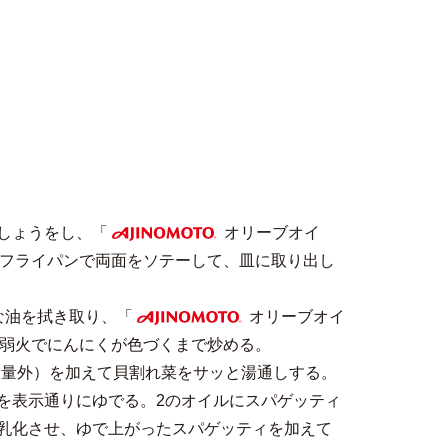
しょうをし、「
オリーブオイ
AJINOMOTO
したフライパンで両面をソテーして、皿に取り出し
な油を拭き取り、「
オリーブオイ
AJINOMOTO
れ、弱火でにんにくが色づくまで炒める。
分量外）を加えて貝割れ菜をサッと湯通しする。
を表示通りにゆでる。2のオイルにスパゲッティ
乳化させ、ゆで上がったスパゲッティを加えて