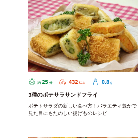
25
432
0.8
約
分
kcal
g
3種のポテサラサンドフライ
ポテトサラダの新しい食べ方！バラエティ豊かで
見た目にもたのしい揚げものレシピ