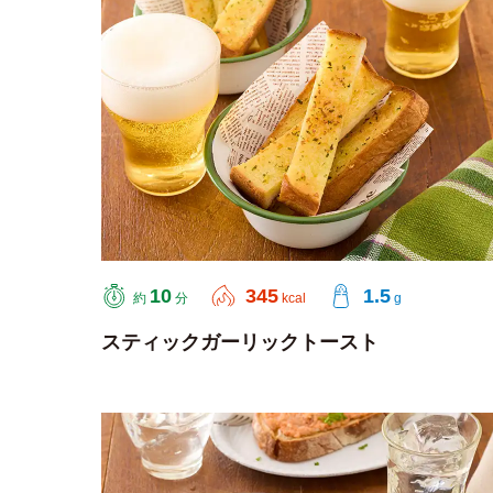
10
345
1.5
約
分
kcal
g
スティックガーリックトースト