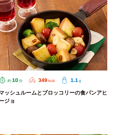
10
349
1.1
約
分
kcal
g
マッシュルームとブロッコリーの食パンアヒ
ージョ