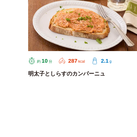
10
287
2.1
約
分
kcal
g
明太子としらすのカンパーニュ