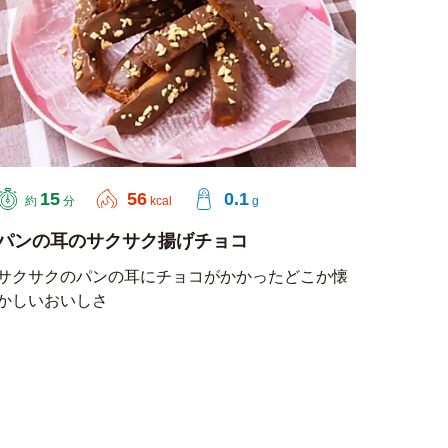
15
56
0.1
約
分
kcal
g
パンの耳のサクサク揚げチョコ
サクサクのパンの耳にチョコがかかったどこか懐
かしいおいしさ