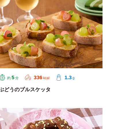
5
336
1.3
約
分
kcal
g
ぶどうのブルスケッタ