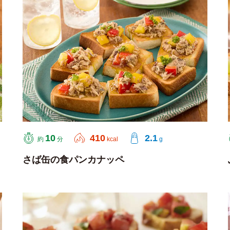
10
410
2.1
約
分
kcal
g
さば缶の食パンカナッペ