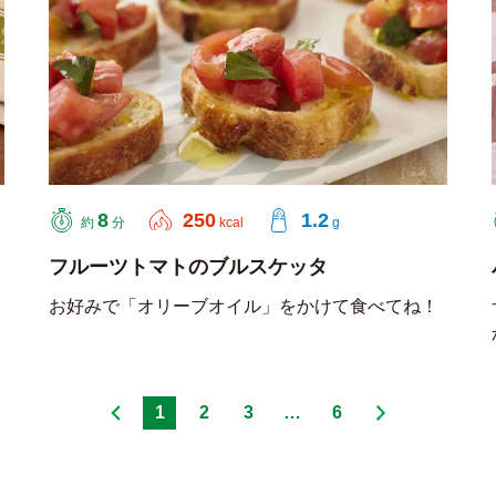
8
250
1.2
約
分
kcal
g
フルーツトマトのブルスケッタ
お好みで「オリーブオイル」をかけて食べてね！
1
2
3
…
6