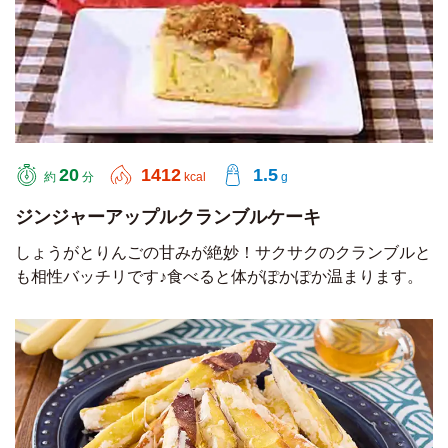
20
1412
1.5
約
分
kcal
g
ジンジャーアップルクランブルケーキ
しょうがとりんごの甘みが絶妙！サクサクのクランブルと
も相性バッチリです♪食べると体がぽかぽか温まります。