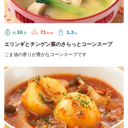
10
71
1.3
約
分
kcal
g
エリンギとチンゲン菜のさらっとコーンスープ
ごま油の香りが豊かなコーンスープです