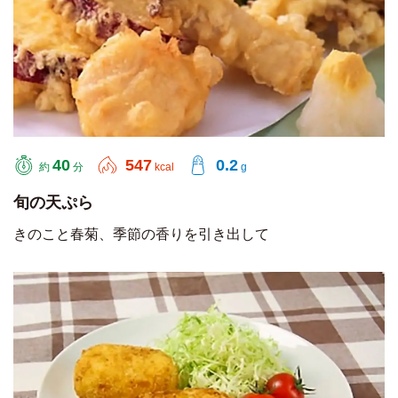
40
547
0.2
約
分
kcal
g
旬の天ぷら
きのこと春菊、季節の香りを引き出して