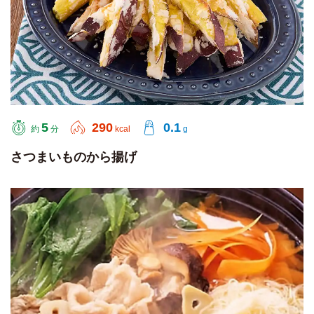
5
290
0.1
約
分
kcal
g
さつまいものから揚げ