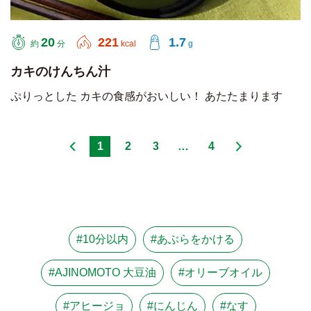
20
221
1.7
約
分
kcal
g
カキのけんちん汁
ぷりっとした カキの食感がおいしい！ あたたまります
1
2
3
…
4
#10分以内
#あぶらをかける
#AJINOMOTO 大豆油
#オリーブオイル
#アヒージョ
#にんじん
#なす