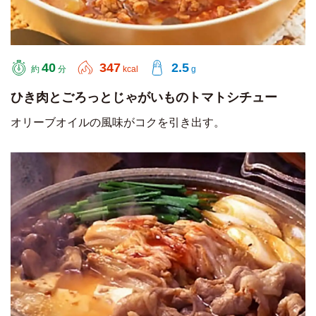
40
347
2.5
約
分
kcal
g
ひき肉とごろっとじゃがいものトマトシチュー
オリーブオイルの風味がコクを引き出す。