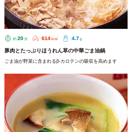
20
614
4.7
約
分
kcal
g
豚肉とたっぷりほうれん草の中華ごま油鍋
ごま油が野菜に含まれるβ-カロテンの吸収を高めます