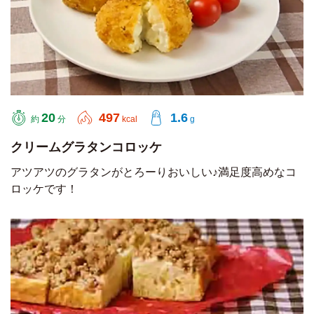
20
497
1.6
約
分
kcal
g
クリームグラタンコロッケ
アツアツのグラタンがとろーりおいしい♪満足度高めなコ
ロッケです！