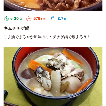
20
579
3.7
約
分
kcal
g
キムチチゲ鍋
ごま油でまろやか風味のキムチチゲ鍋で暖まろう！