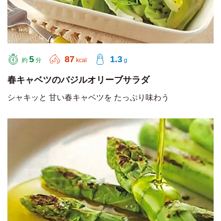
5
87
1.3
約
分
kcal
g
春キャベツのバジルオリーブサラダ
シャキッと 甘い春キャベツを たっぷり味わう