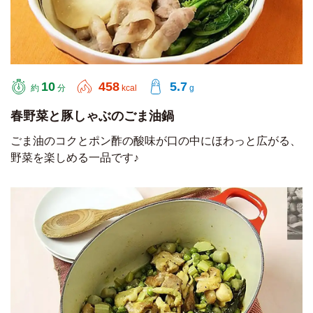
10
458
5.7
約
分
kcal
g
春野菜と豚しゃぶのごま油鍋
ごま油のコクとポン酢の酸味が口の中にほわっと広がる、
野菜を楽しめる一品です♪