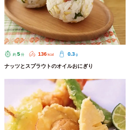
5
136
0.3
約
分
kcal
g
ナッツとスプラウトのオイルおにぎり