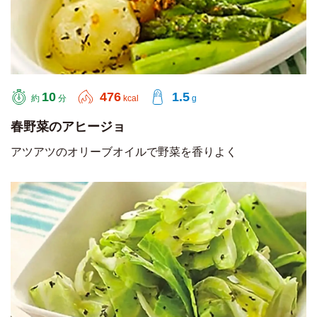
10
476
1.5
約
分
kcal
g
春野菜のアヒージョ
アツアツのオリーブオイルで野菜を香りよく