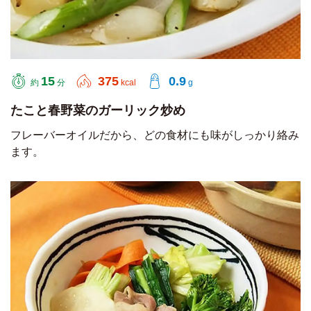
15
375
0.9
約
分
kcal
g
たこと春野菜のガーリック炒め
フレーバーオイルだから、どの食材にも味がしっかり絡み
ます。