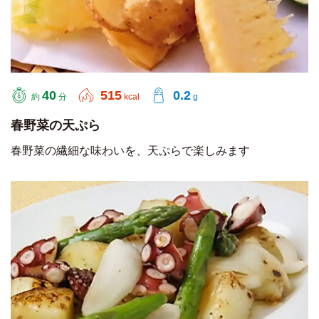
40
515
0.2
約
分
kcal
g
春野菜の天ぷら
春野菜の繊細な味わいを、天ぷらで楽しみます