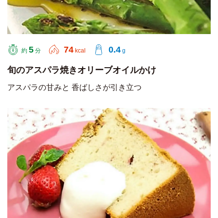
5
74
0.4
約
分
kcal
g
旬のアスパラ焼きオリーブオイルかけ
アスパラの甘みと 香ばしさが引き立つ