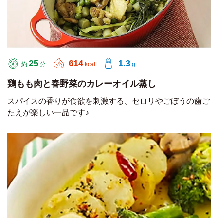
25
614
1.3
約
分
kcal
g
鶏もも肉と春野菜のカレーオイル蒸し
スパイスの香りが食欲を刺激する、セロリやごぼうの歯ご
たえが楽しい一品です♪