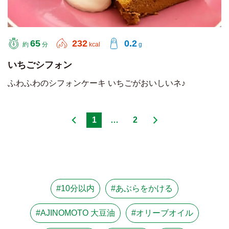
65
232
0.2
約
分
kcal
g
いちごシフォン
ふわふわのシフォンケーキ いちごがおいしいネ♪
1
…
2
#10分以内
#あぶらをかける
#AJINOMOTO 大豆油
#オリーブオイル