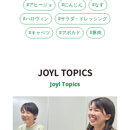
#アヒージョ
#にんじん
#なす
#ハロウィン
#サラダ・ドレッシング
#キャベツ
#アボカド
#豚肉
JOYL TOPICS
Joyl Topics