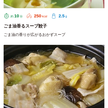
10
250
2.5
約
分
kcal
g
ごま油香るスープ餃子
ごま油の香りが広がるおかずスープ