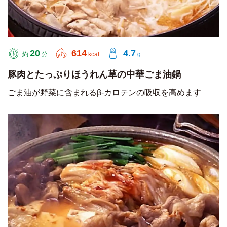
20
614
4.7
約
分
kcal
g
豚肉とたっぷりほうれん草の中華ごま油鍋
ごま油が野菜に含まれるβ-カロテンの吸収を高めます