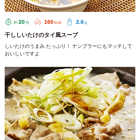
20
160
2.6
約
分
kcal
g
干ししいたけのタイ風スープ
しいたけのうまみ たっぷり！ ナンプラーにもマッチして
おいしいですよ