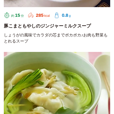
15
285
0.8
約
分
kcal
g
豚こまともやしのジンジャーミルクスープ
しょうがの風味でカラダの芯までポカポカ♪お肉も野菜も
とれるスープ