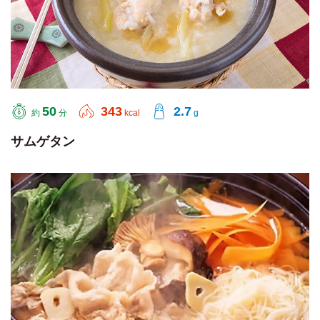
50
343
2.7
約
分
kcal
g
サムゲタン