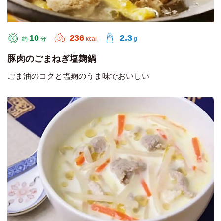
10
236
2.3
約
分
kcal
g
豚肉のごまねぎ塩麹鍋
ごま油のコクと塩麹のうま味でおいしい