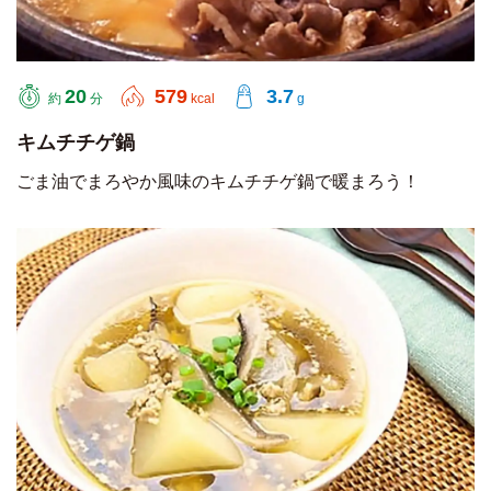
20
579
3.7
約
分
kcal
g
キムチチゲ鍋
ごま油でまろやか風味のキムチチゲ鍋で暖まろう！