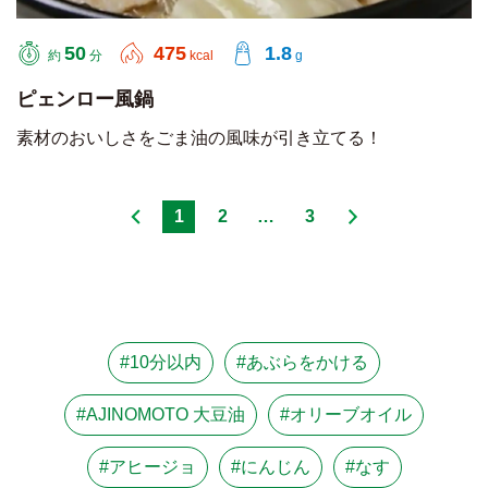
50
475
1.8
約
分
kcal
g
ピェンロー風鍋
素材のおいしさをごま油の風味が引き立てる！
1
2
…
3
#10分以内
#あぶらをかける
#AJINOMOTO 大豆油
#オリーブオイル
#アヒージョ
#にんじん
#なす