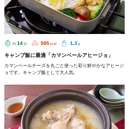
14
595
1.3
約
分
kcal
g
キャンプ飯に最適「カマンベールアヒージョ」
カマンベールチーズを丸ごと使った彩り鮮やかなアヒージ
ョです。キャンプ飯として大人気。