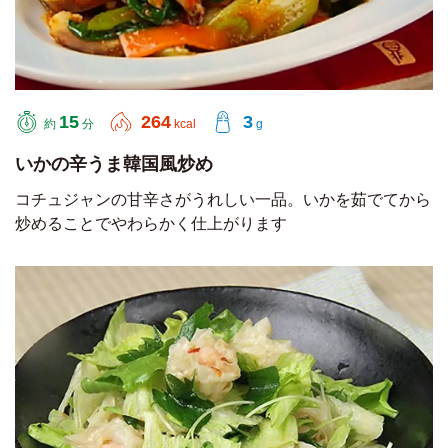
15
264
3
約
分
kcal
g
いかの辛うま韓国風炒め
コチュジャンの甘辛さがうれしい一品。いかを茹でてから
炒めることでやわらかく仕上がります