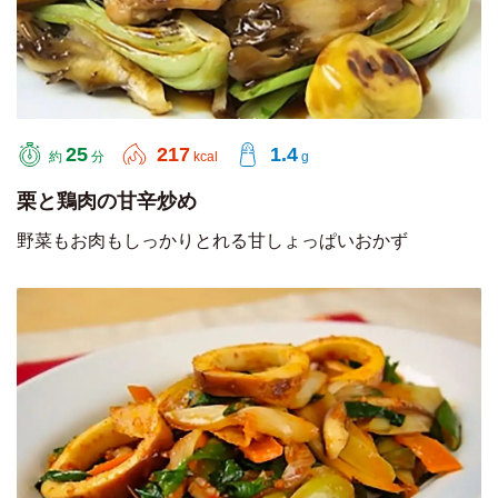
25
217
1.4
約
分
kcal
g
栗と鶏肉の甘辛炒め
野菜もお肉もしっかりとれる甘しょっぱいおかず