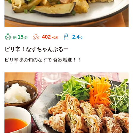
15
402
2.4
約
分
kcal
g
ピリ辛！なすちゃんぷるー
ピリ辛味の旬のなすで 食欲増進！！