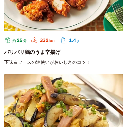
25
332
1.4
約
分
kcal
g
パリパリ鶏のうま辛揚げ
下味＆ソースの油使いがおいしさのコツ！