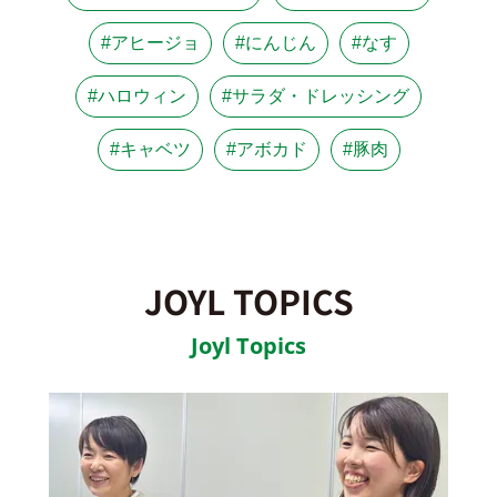
#アヒージョ
#にんじん
#なす
#ハロウィン
#サラダ・ドレッシング
#キャベツ
#アボカド
#豚肉
JOYL TOPICS
Joyl Topics