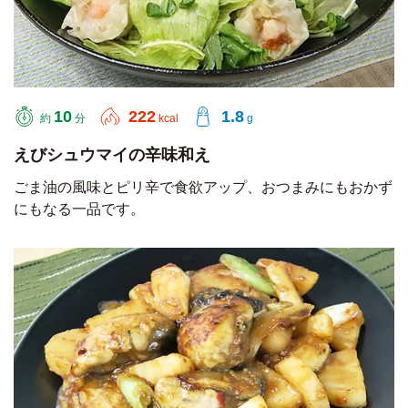
10
222
1.8
約
分
kcal
g
えびシュウマイの辛味和え
ごま油の風味とピリ辛で食欲アップ、おつまみにもおかず
にもなる一品です。