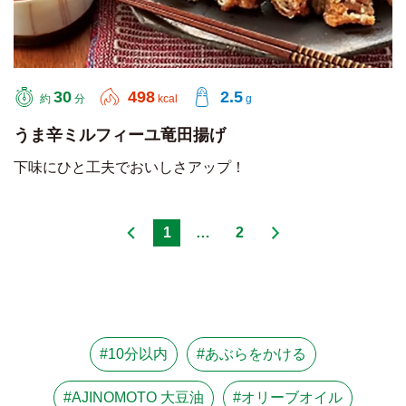
30
498
2.5
約
分
kcal
g
うま辛ミルフィーユ竜田揚げ
下味にひと工夫でおいしさアップ！
1
…
2
#10分以内
#あぶらをかける
#AJINOMOTO 大豆油
#オリーブオイル