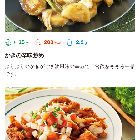
15
203
2.2
約
分
kcal
g
かきの辛味炒め
ぷりぷりのかきがごま油風味の辛みで、食欲をそそる一品
です。