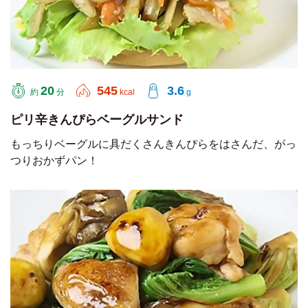
20
545
3.6
約
分
kcal
g
ピリ辛きんぴらベーグルサンド
もっちりベーグルに具だくさんきんぴらをはさんだ、がっ
つりおかずパン！