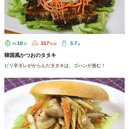
10
317
3.7
約
分
kcal
g
韓国風かつおのタタキ
ピリ辛ダレがからんだタタキは、ゴハンが進む！